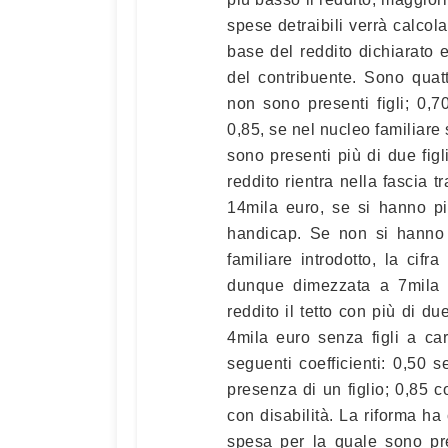
spese detraibili verrà calcola
base del reddito dichiarato e
del contribuente. Sono quatt
non sono presenti figli; 0,7
0,85, se nel nucleo familiare 
sono presenti più di due figl
reddito rientra nella fascia t
14mila euro, se si hanno più
handicap. Se non si hanno f
familiare introdotto, la cifr
dunque dimezzata a 7mila e
reddito il tetto con più di d
4mila euro senza figli a car
seguenti coefficienti: 0,50 s
presenza di un figlio; 0,85 c
con disabilità. La riforma ha 
spesa per la quale sono pre