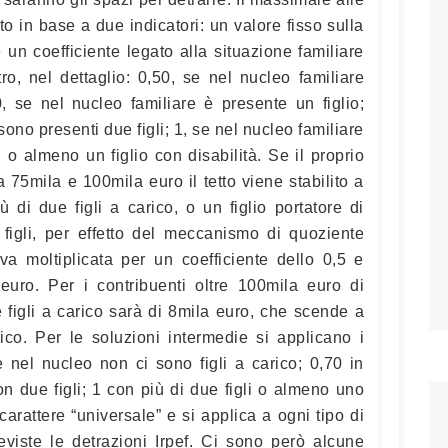
to in base a due indicatori: un valore fisso sulla
 un coefficiente legato alla situazione familiare
ro, nel dettaglio: 0,50, se nel nucleo familiare
0, se nel nucleo familiare è presente un figlio;
sono presenti due figli; 1, se nel nucleo familiare
i o almeno un figlio con disabilità. Se il proprio
ra 75mila e 100mila euro il tetto viene stabilito a
 di due figli a carico, o un figlio portatore di
igli, per effetto del meccanismo di quoziente
a va moltiplicata per un coefficiente dello 0,5 e
uro. Per i contribuenti oltre 100mila euro di
ue figli a carico sarà di 8mila euro, che scende a
ico. Per le soluzioni intermedie si applicano i
e nel nucleo non ci sono figli a carico; 0,70 in
on due figli; 1 con più di due figli o almeno uno
carattere “universale” e si applica a ogni tipo di
viste le detrazioni Irpef. Ci sono però alcune