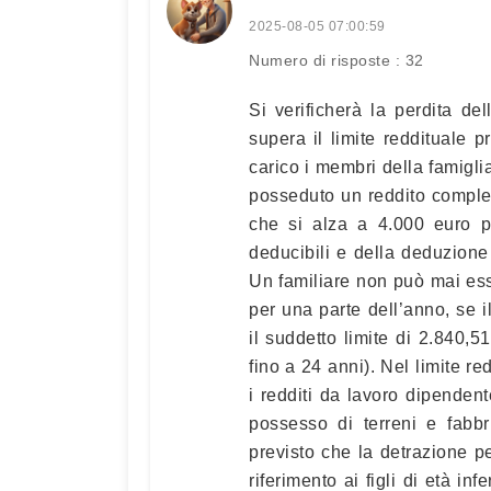
2025-08-05 07:00:59
Numero di risposte : 32
Si verificherà la perdita del
supera il limite reddituale p
carico i membri della famigl
posseduto un reddito comples
che si alza a 4.000 euro pe
deducibili e della deduzione 
Un familiare non può mai es
per una parte dell’anno, se
il suddetto limite di 2.840,5
fino a 24 anni). Nel limite r
i redditi da lavoro dipendent
possesso di terreni e fabbr
previsto che la detrazione pe
riferimento ai figli di età in