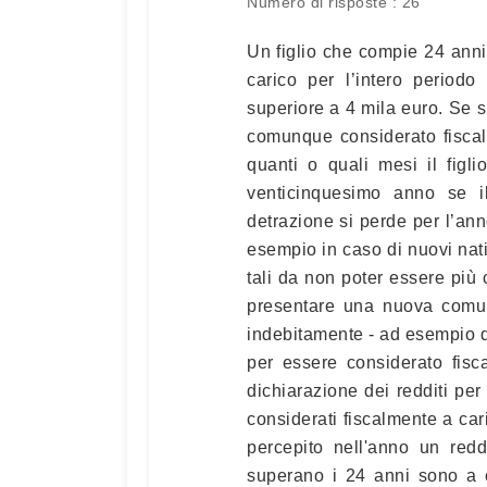
Numero di risposte : 26
Un figlio che compie 24 anni
carico per l’intero period
superiore a 4 mila euro. Se s
comunque considerato fiscal
quanti o quali mesi il figl
venticinquesimo anno se il
detrazione si perde per l’ann
esempio in caso di nuovi nati
tali da non poter essere più c
presentare una nuova comun
indebitamente - ad esempio qu
per essere considerato fisc
dichiarazione dei redditi per 
considerati fiscalmente a ca
percepito nell'anno un redd
superano i 24 anni sono a c