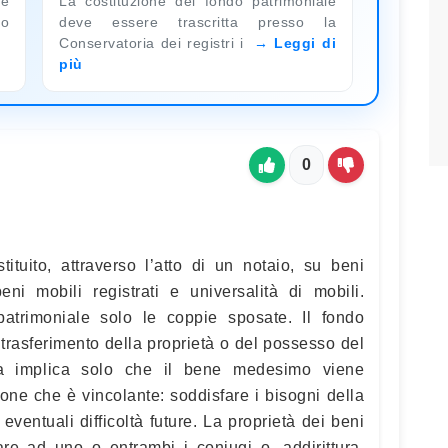
le
La costituzione del fondo patrimoniale
no
deve essere trascritta presso la
Conservatoria dei registri i
Leggi di
più
0
ituito, attraverso l’atto di un notaio, su beni
beni mobili registrati e universalità di mobili.
trimoniale solo le coppie sposate. Il fondo
trasferimento della proprietà o del possesso del
ma implica solo che il bene medesimo viene
one che è vincolante: soddisfare i bisogni della
eventuali difficoltà future. La proprietà dei beni
are ad uno o entrambi i coniugi o, addirittura,