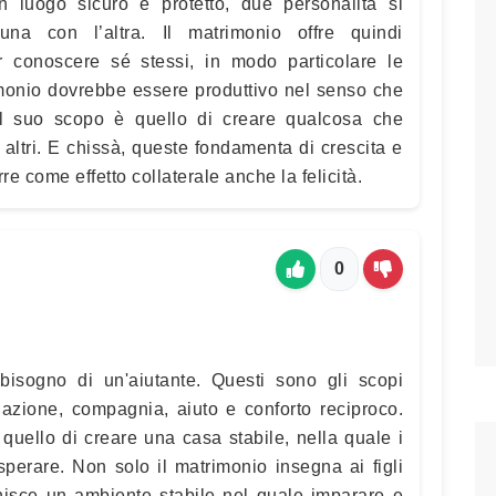
 un luogo sicuro e protetto, due personalità si
una con l’altra. Il matrimonio offre quindi
r conoscere sé stessi, in modo particolare le
monio dovrebbe essere produttivo nel senso che
l suo scopo è quello di creare qualcosa che
altri. E chissà, queste fondamenta di crescita e
re come effetto collaterale anche la felicità.
0
sogno di un'aiutante. Questi sono gli scopi
elazione, compagnia, aiuto e conforto reciproco.
uello di creare una casa stabile, nella quale i
sperare. Non solo il matrimonio insegna ai figli
rnisce un ambiente stabile nel quale imparare e