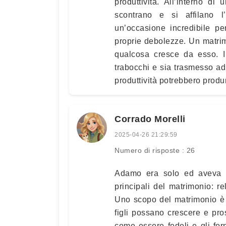
produttività. All’interno di
scontrano e si affilano l’
un’occasione incredibile pe
proprie debolezze. Un matri
qualcosa cresce da esso. I
trabocchi e sia trasmesso ad 
produttività potrebbero produr
Corrado Morelli
2025-04-26 21:29:59
Numero di risposte : 26
Adamo era solo ed aveva bi
principali del matrimonio: r
Uno scopo del matrimonio è q
figli possano crescere e pro
come essere fedeli e gli fo