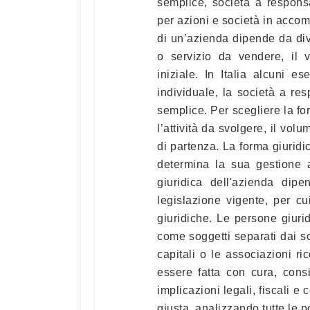
semplice, società a responsab
per azioni e società in accom
di un’azienda dipende da diver
o servizio da vendere, il v
iniziale. In Italia alcuni 
individuale, la società a res
semplice. Per scegliere la for
l’attività da svolgere, il volu
di partenza. La forma giuridi
determina la sua gestione a
giuridica dell'azienda dipe
legislazione vigente, per c
giuridiche. Le persone giuri
come soggetti separati dai s
capitali o le associazioni ri
essere fatta con cura, consi
implicazioni legali, fiscali e 
giusta, analizzando tutte le po