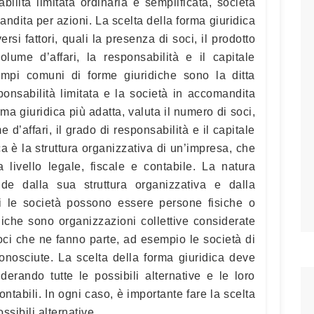
ilità limitata ordinaria e semplificata, società
andita per azioni. La scelta della forma giuridica
si fattori, quali la presenza di soci, il prodotto
olume d’affari, la responsabilità e il capitale
esempi comuni di forme giuridiche sono la ditta
ponsabilità limitata e la società in accomandita
ma giuridica più adatta, valuta il numero di soci,
me d’affari, il grado di responsabilità e il capitale
ca è la struttura organizzativa di un’impresa, che
 livello legale, fiscale e contabile. La natura
nde dalla sua struttura organizzativa e dalla
ui le società possono essere persone fisiche o
diche sono organizzazioni collettive considerate
oci che ne fanno parte, ad esempio le società di
conosciute. La scelta della forma giuridica deve
derando tutte le possibili alternative e le loro
contabili. In ogni caso, è importante fare la scelta
ssibili alternative.