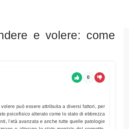
endere e volere: come
0
 volere può essere attribuita a diversi fattori, per
to psicofisico alterato come lo stato di ebbrezza
ti, l'età avanzata e anche tutte quelle patologie
mano e alterano lo stato mentale del soggetto,