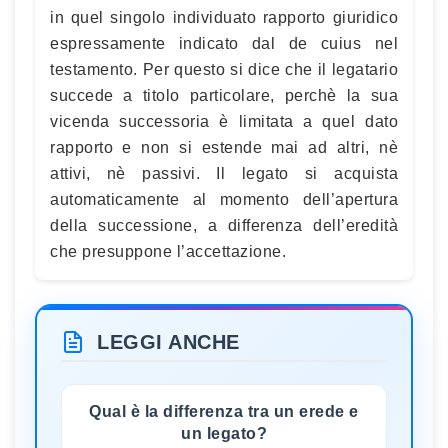
in quel singolo individuato rapporto giuridico
espressamente indicato dal de cuius nel
testamento. Per questo si dice che il legatario
succede a titolo particolare, perchè la sua
vicenda successoria è limitata a quel dato
rapporto e non si estende mai ad altri, nè
attivi, nè passivi. Il legato si acquista
automaticamente al momento dell’apertura
della successione, a differenza dell’eredità
che presuppone l’accettazione.
LEGGI ANCHE
Qual è la differenza tra un erede e
un legato?