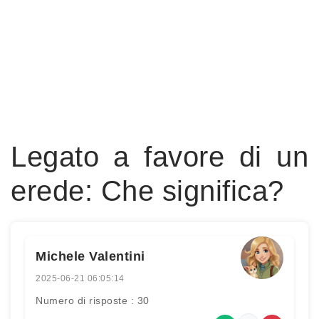
Legato a favore di un
erede: Che significa?
Michele Valentini
2025-06-21 06:05:14
Numero di risposte : 30