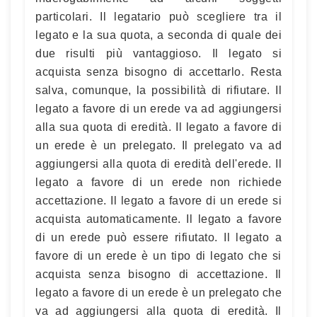
particolari. Il legatario può scegliere tra il
legato e la sua quota, a seconda di quale dei
due risulti più vantaggioso. Il legato si
acquista senza bisogno di accettarlo. Resta
salva, comunque, la possibilità di rifiutare. Il
legato a favore di un erede va ad aggiungersi
alla sua quota di eredità. Il legato a favore di
un erede è un prelegato. Il prelegato va ad
aggiungersi alla quota di eredità dell'erede. Il
legato a favore di un erede non richiede
accettazione. Il legato a favore di un erede si
acquista automaticamente. Il legato a favore
di un erede può essere rifiutato. Il legato a
favore di un erede è un tipo di legato che si
acquista senza bisogno di accettazione. Il
legato a favore di un erede è un prelegato che
va ad aggiungersi alla quota di eredità. Il