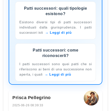
Patti successori: quali tipologie
esistono?
Esistono diversi tipi di patti successori
individuati dalla giurisprudenza. I patti
successori isti
Leggi di più
Patti successori: come
riconoscerli?
I patti successori sono quei patti che si
riferiscono ai beni di una successione non
aperta, i quali
Leggi di più
Prisca Pellegrino
2025-06-26 08:39:33