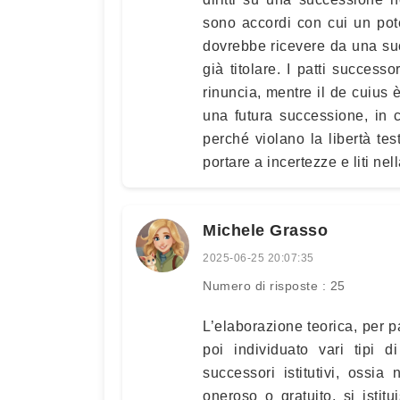
sono accordi con cui un pot
dovrebbe ricevere da una su
già titolare. I patti success
rinuncia, mentre il de cuius è
una futura successione, in c
perché violano la libertà tes
portare a incertezze e liti nel
Michele Grasso
2025-06-25 20:07:35
Numero di risposte : 25
L’elaborazione teorica, per pa
poi individuato vari tipi d
successori istitutivi, ossia
oneroso o gratuito, si istitu