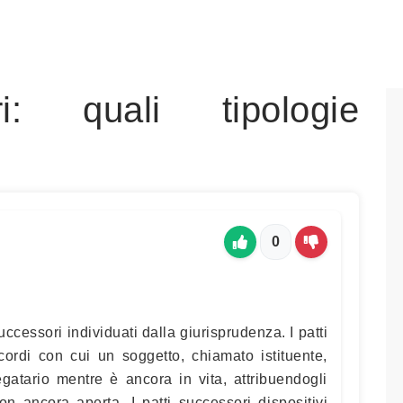
ri: quali tipologie
0
successori individuati dalla giurisprudenza. I patti
ccordi con cui un soggetto, chiamato istituente,
gatario mentre è ancora in vita, attribuendogli
on ancora aperta. I patti successori dispositivi