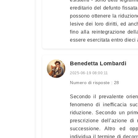
ereditario del defunto fissat
possono ottenere la riduzion
lesive dei loro diritti, ed an
fino alla reintegrazione del
essere esercitata entro dieci
Benedetta Lombardi
2025-06-19 08:00:11
Numero di risposte : 28
Secondo il prevalente orien
fenomeno di inefficacia succ
riduzione. Secondo un primo
prescrizione dell’azione di
successione. Altro ed oppo
individua il termine di decor