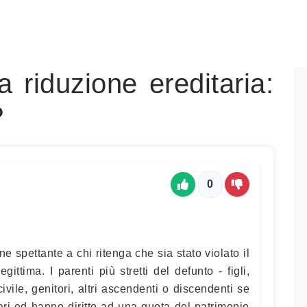
a riduzione ereditaria:
?
0
ne spettante a chi ritenga che sia stato violato il
egittima. I parenti più stretti del defunto - figli,
ivile, genitori, altri ascendenti o discendenti se
imari ed hanno diritto ad una quota del patrimonio