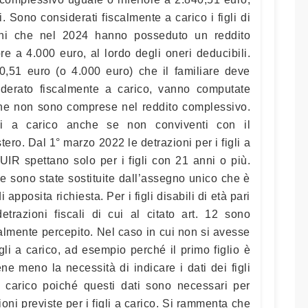
i. Sono considerati fiscalmente a carico i figli di
ni che nel 2024 hanno posseduto un reddito
e a 4.000 euro, al lordo degli oneri deducibili.
40,51 euro (o 4.000 euro) che il familiare deve
derato fiscalmente a carico, vanno computate
he non sono comprese nel reddito complessivo.
ti a carico anche se non conviventi con il
stero. Dal 1° marzo 2022 le detrazioni per i figli a
 TUIR spettano solo per i figli con 21 anni o più.
esse sono state sostituite dall’assegno unico che è
apposita richiesta. Per i figli disabili di età pari
trazioni fiscali di cui al citato art. 12 sono
lmente percepito. Nel caso in cui non si avesse
figli a carico, ad esempio perché il primo figlio è
e meno la necessità di indicare i dati dei figli
 a carico poiché questi dati sono necessari per
oni previste per i figli a carico. Si rammenta che