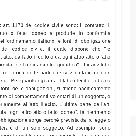
 art. 1173 del codice civile sono: il contratto, il
 atto o fatto idoneo a produrle in conformità
ell'ordinamento italiano le fonti di obbligazione
3 del codice civile, il quale dispone che "le
atto, da fatto illecito o da ogni altro atto o fatto
mità dell'ordinamento giuridico". Innanzitutto
à reciproca delle parti che si vincolano con un
 sia. Per quanto riguarda il fatto illecito, indicato
e fonti delle obbligazioni, si ritiene pacificamente
ento ai comportamenti volontari di un soggetto, e
riamente all'atto illecito. L'ultima parte dell'art.
ula "ogni altro atto o fatto idoneo", fa riferimento
l'obbligazione sorge perché prevista dalla legge o
aterale di un solo soggetto. Ad esempio, sono
 legge la restituzione conseguente al pagamento