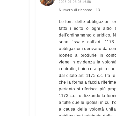
2025-07-08 05:16:58
Numero di risposte : 13
Le fonti delle obbligazioni ex
fatto illecito o ogni altro
dell'ordinamento giuridico. N
sono fissate dall'art. 117
obbligazioni derivano da contr
idoneo a produrle in confor
viene in evidenza la volont
contratto, tipico o atipico che
dal citato art. 1173 c.c. tra l
che la formula faccia riferim
pertanto si riferisca più prop
1173 c.c., utilizzando la form
a tutte quelle ipotesi in cui 
a causa della volontà unil
obbligazioni originate dalla