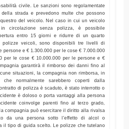
sabilità civile. Le sanzioni sono regolamentate
ce della strada e prevedono multe che possono
equestro del veicolo. Nel caso in cui un veicolo
in circolazione senza polizza, è possibile
ertura entro 15 giorni e ridurre di un quarto
polizze veicoli, sono disponibili tre livelli di
e persone e € 1.300.000 per le cose € 7.000.000
0 per le cose € 10.000.000 per le persone e €
mpagnia garantirà il rimborso dei danni fino al
lcune situazioni, la compagnia non rimborsa, in
i che normalmente sarebbero coperti dalla
ontratto di polizza è scaduto, è stato interrotto o
ncidente è doloso o porta vantaggi alla persona
cidente coinvolge parenti fino al terzo grado,
 la compagnia può esercitare il diritto alla rivalsa
to da una persona sotto l’effetto di alcol o
a il tipo di guida scelto. Le polizze che tutelano