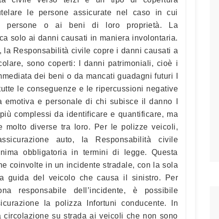
utelare le persone assicurate nel caso in cui
e persone o ai beni di loro proprietà. La
ica solo ai danni causati in maniera involontaria.
, la Responsabilità civile copre i danni causati a
olare, sono coperti: I danni patrimoniali, cioè i
mmediata dei beni o da mancati guadagni futuri I
tutte le conseguenze e le ripercussioni negative
a emotiva e personale di chi subisce il danno I
più complessi da identificare e quantificare, ma
 molto diverse tra loro. Per le polizze veicoli,
sicurazione auto, la Responsabilità civile
nima obbligatoria in termini di legge. Questa
ne coinvolte in un incidente stradale, con la sola
a guida del veicolo che causa il sinistro. Per
na responsabile dell’incidente, è possibile
icurazione la polizza Infortuni conducente. In
la circolazione su strada ai veicoli che non sono