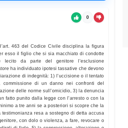
0
’art. 463 del Codice Civile disciplina la figura
r esso il figlio che si sia macchiato di condotte
 lecito da parte del genitore l’esclusione
slatore ha individuato ipotesi tassative che devono
hiarazione di indegnità: 1) l’uccisione o il tentato
la commissione di un danno nei confronti del
icazione delle norme sull’omicidio, 3) la denuncia
un fatto punito dalla legge con l’arresto o con la
minimo a tre anni se a posteriori si scopre che la
a testimonianza resa a sostegno di detta accusa
 genitore, con dolo o violenza, a fare, revocare o
rgli di farlo, 5) la soppressione, alterazione o