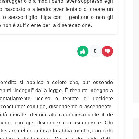
 distruggerlo o a modificarlo; aver soppresso egli
o nascosto o alterato; aver tentato di creare un
lo stesso figlio litiga con il genitore o non gli
e non è sufficiente per la diseredazione.
0
’eredità si applica a coloro che, pur essendo
enuti “indegni” dalla legge. È ritenuto indegno a
ontariamente ucciso o tentato di uccidere
o congiunto: coniuge, discendente o ascendente.
egrità morale, denunciato calunniosamente il de
iunto: coniuge, discendente o ascendente. Chi
i testare del de cuius o lo abbia indotto, con dolo
utare il testamento. Chi sia decaduto dalla