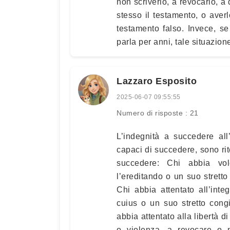
non scriverlo, a revocarlo, a
stesso il testamento, o averl
testamento falso. Invece, se 
parla per anni, tale situazion
Lazzaro Esposito
2025-06-07 09:55:55
Numero di risposte : 21
L’indegnità a succedere all
capaci di succedere, sono rit
succedere: Chi abbia vol
l’ereditando o un suo strett
Chi abbia attentato all’int
cuius o un suo stretto cong
abbia attentato alla libertà d
o violenza, a revocare o m