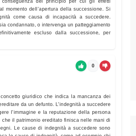
a conseguenza del principio per cui gli effetti
 al momento dell’apertura della successione. Si
egnità come causa di incapacità a succedere.
 sia condannato, o intervenga un patteggiamento
efinitivamente escluso dalla successione, per
0
concetto giuridico che indica la mancanza dei
 ereditare da un defunto. L’indegnità a succedere
ggere l’immagine e la reputazione della persona
che il patrimonio ereditato finisca nelle mani di
degni. Le cause di indegnità a succedere sono
lenca le cause di indegnità, come ad esempio chi