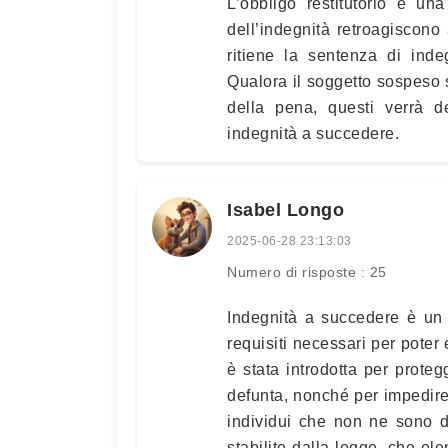
L’obbligo restitutorio è un
dell’indegnità retroagiscono
ritiene la sentenza di ind
Qualora il soggetto sospeso
della pena, questi verrà d
indegnità a succedere.
Isabel Longo
2025-06-28 23:13:03
Numero di risposte : 25
Indegnità a succedere è un 
requisiti necessari per poter
è stata introdotta per prote
defunta, nonché per impedire 
individui che non ne sono 
stabilite dalla legge, che e