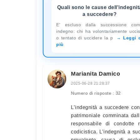
Quali sono le cause dell'indegnit
a succedere?
E' escluso dalla successione co
indegno: chi ha volontariamente ucci
o tentato di uccidere la p
Leggi 
più
Marianita Damico
2025-06-28 21:28:37
Numero di risposte : 32
L’indegnità a succedere cons
patrimoniale comminata dall’a
responsabile di condotte r
codicistica. L’indegnità a s
prevalente, causa di esclu