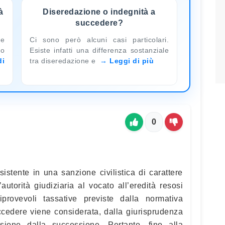
à
Diseredazione o indegnità a
succedere?
me
Ci sono però alcuni casi particolari.
so
Esiste infatti una differenza sostanziale
di
tra diseredazione e
Leggi di più
0
istente in una sanzione civilistica di carattere
utorità giudiziaria al vocato all’eredità resosi
iprovevoli tassative previste dalla normativa
uccedere viene considerata, dalla giurisprudenza
sione dalla successione. Pertanto, fino alla