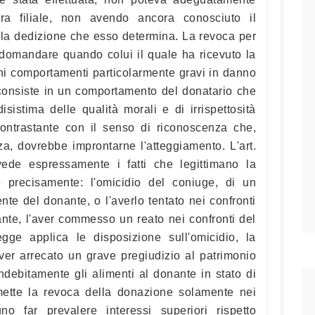
cura filiale, non avendo ancora conosciuto il
e la dedizione che esso determina. La revoca per
ò domandare quando colui il quale ha ricevuto la
ni comportamenti particolarmente gravi in danno
 consiste in un comportamento del donatario che
sistima delle qualità morali e di irrispettosità
contrastante con il senso di riconoscenza che,
, dovrebbe improntarne l'atteggiamento. L'art.
ede espressamente i fatti che legittimano la
precisamente: l'omicidio del coniuge, di un
te del donante, o l'averlo tentato nei confronti
ante, l'aver commesso un reato nei confronti del
gge applica le disposizione sull'omicidio, la
'aver arrecato un grave pregiudizio al patrimonio
 indebitamente gli alimenti al donante in stato di
ette la revoca della donazione solamente nei
no far prevalere interessi superiori rispetto