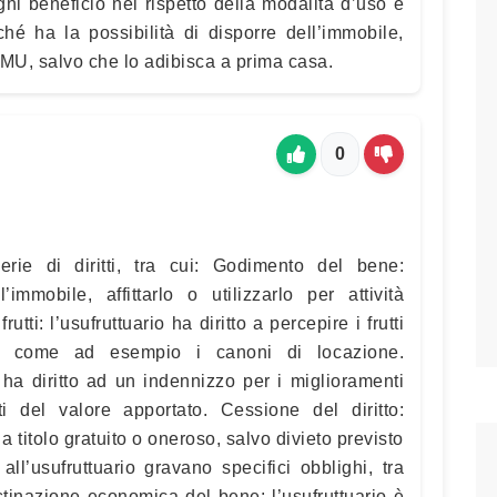
ni beneficio nel rispetto della modalità d’uso e
ché ha la possibilità di disporre dell’immobile,
’IMU, salvo che lo adibisca a prima casa.
0
erie di diritti, tra cui: Godimento del bene:
’immobile, affittarlo o utilizzarlo per attività
tti: l’usufruttuario ha diritto a percepire i frutti
ne, come ad esempio i canoni di locazione.
o ha diritto ad un indennizzo per i miglioramenti
ti del valore apportato. Cessione del diritto:
a titolo gratuito o oneroso, salvo divieto previsto
 all’usufruttuario gravano specifici obblighi, tra
tinazione economica del bene: l’usufruttuario è