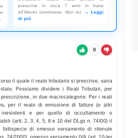
prescrive in circa 7 anni in base
le
all’illecito commesso. Non tut
Leggi
 e
di più
ù
0
orso il quale il reato tributario si prescrive, varia
estato. Possiamo dividere i Reati Tributari, per
 prescrizione, in due macrocategorie: Per i reati
iva, per il reato di emissione di fatture (o altri
 inesistenti e per quello di occultamento o
bili (artt. 2, 3, 4, 5, 8 e 10 del DLgs n. 74/00) il
 fattispecie di omesso versamento di ritenute
DLgs. 74/2000), omesso versamento IVA (art. 10-ter