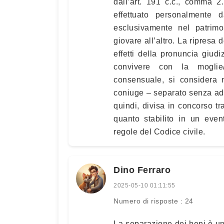
dall’art. 191 c.c., comma 2
effettuato personalmente
esclusivamente nel patrimo
giovare all’altro. La ripresa 
effetti della pronuncia giudi
convivere con la moglie
consensuale, si considera 
coniuge – separato senza adde
quindi, divisa in concorso tra
quanto stabilito in un eve
regole del Codice civile.
Dino Ferraro
2025-05-10 01:11:55
Numero di risposte : 24
La separazione dei beni è un