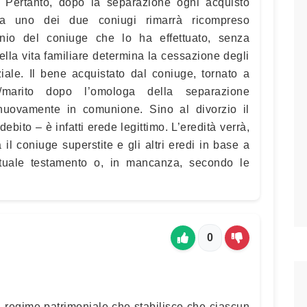
. Pertanto, dopo la separazione ogni acquisto
 da uno dei due coniugi rimarrà ricompreso
nio del coniuge che lo ha effettuato, senza
della vita familiare determina la cessazione degli
ziale. Il bene acquistato dal coniuge, tornato a
/marito dopo l’omologa della separazione
nuovamente in comunione. Sino al divorzio il
bito – è infatti erede legittimo. L’eredità verrà,
 il coniuge superstite e gli altri eredi in base a
ntuale testamento o, in mancanza, secondo le
0
 regime patrimoniale che stabilisce che ciascun