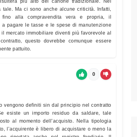
 risulterà più alto del canone tradizionale. Nel
a tale. Ma ci sono anche alcune criticità. Infatti,
fino alla compravendita vera e propria, il
re a pagare le tasse e le spese di manutenzione
a il mercato immobiliare diventi più favorevole al
 contratto, questo dovrebbe comunque essere
ente pattuito.
0
o vengono definiti sin dal principio nel contratto
Se esiste un importo residuo da saldare, tale
osto al momento dell’acquisto. Nella tipologia
o, l’acquirente è libero di acquistare o meno la
ne riportata anche nel registro fondiario. Il