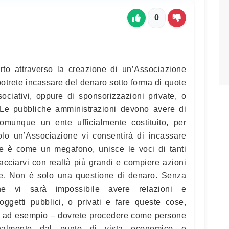
0
orto attraverso la creazione di un’Associazione
potrete incassare del denaro sotto forma di quote
sociativi, oppure di sponsorizzazioni private, o
c. Le pubbliche amministrazioni devono avere di
omunque un ente ufficialmente costituito, per
olo un’Associazione vi consentirà di incassare
e è come un megafono, unisce le voci di tanti
rfacciarvi con realtà più grandi e compiere azioni
re. Non è solo una questione di denaro. Senza
one vi sarà impossibile avere relazioni e
soggetti pubblici, o privati e fare queste cose,
to, ad esempio – dovrete procedere come persone
onalmente dal punto di vista economico e