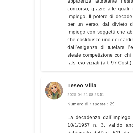
apparenza attestante l’esis
concorso, grazie alle quali 
impiego. Il potere di decade
per un verso, dal divieto d
impiego con soggetti che abbi
che costituisce uno dei cardin
dall’esigenza di tutelare l’
sleale competizione con chi
falsi e/o viziati (art. 97 Cost.).
Teseo Villa
2025-04-21 08:23:51
Numero di risposte : 29
La decadenza dall'impiego è 
10/1/1957 n. 3, valido an
richiamato dall'art. 511 de