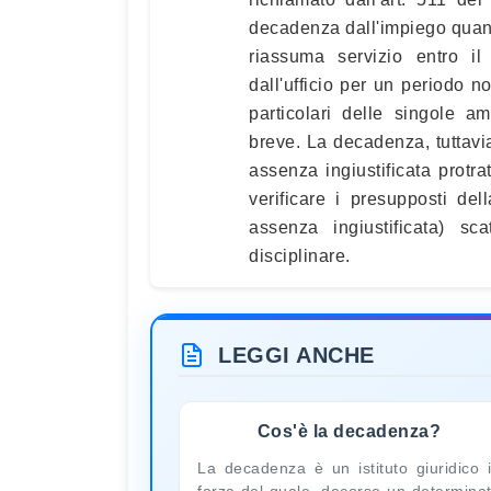
decadenza dall'impiego quan
riassuma servizio entro il
dall'ufficio per un periodo n
particolari delle singole a
breve. La decadenza, tuttavi
assenza ingiustificata protr
verificare i presupposti de
assenza ingiustificata) sc
disciplinare.
LEGGI ANCHE
Cos'è la decadenza?
La decadenza è un istituto giuridico 
forza del quale, decorso un determina