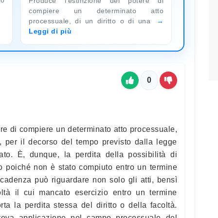
Produce l'estinzione del potere di
compiere un determinato atto
processuale, di un diritto o di una
Leggi di più
0
ere di compiere un determinato atto processuale,
à, per il decorso del tempo previsto dalla legge
ato. È, dunque, la perdita della possibilità di
o poiché non è stato compiuto entro un termine
ecadenza può riguardare non solo gli atti, bensì
ltà il cui mancato esercizio entro un termine
ta la perdita stessa del diritto o della facoltà.
 trova applicazione nel campo processuale del