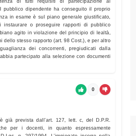
tenza di tutti requisiti di partecipazione al
il pubblico dipendente ha conseguito il proprio
nza in esame è sul piano generale giustificato,
i instaurare o proseguire rapporti di pubblico
ano agito in violazione del principio di lealtà,
i dello stesso rapporto (art. 98 Cost.), e per altro
eguaglianza dei concorrenti, pregiudicati dalla
 abbia partecipato alla selezione con documenti
0
già prevista dall'art. 127, lett. c, del D.P.R.
che per i docenti, in quanto espressamente
l D.Lgs. n. 297/1994. L'impiegato incorre nella