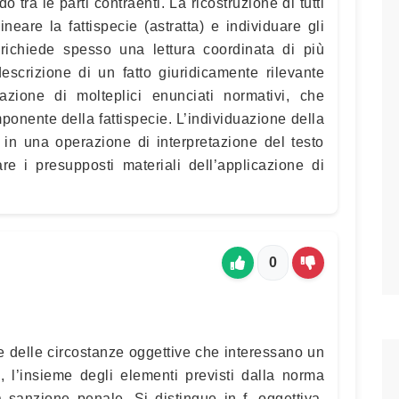
o tra le parti contraenti. La ricostruzione di tutti
ineare la fattispecie (astratta) e individuare gli
richiede spesso una lettura coordinata di più
escrizione di un fatto giuridicamente rilevante
azione di molteplici enunciati normativi, che
ponente della fattispecie. L’individuazione della
ve in una operazione di interpretazione del testo
re i presupposti materiali dell’applicazione di
0
me delle circostanze oggettive che interessano un
e, l’insieme degli elementi previsti dalla norma
 sanzione penale. Si distingue in f. oggettiva,