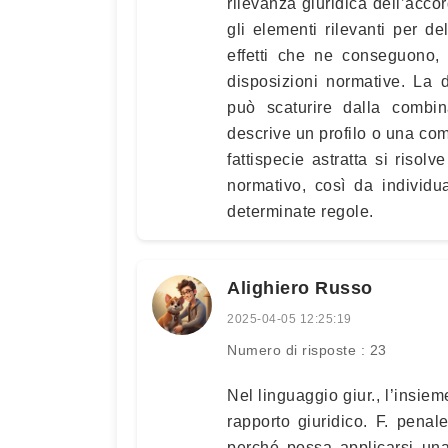
rilevanza giuridica dell’accord
gli elementi rilevanti per del
effetti che ne conseguono, 
disposizioni normative. La d
può scaturire dalla combin
descrive un profilo o una com
fattispecie astratta si risol
normativo, così da individua
determinate regole.
Alighiero Russo
2025-04-05 12:25:19
Numero di risposte : 23
Nel linguaggio giur., l’insie
rapporto giuridico. F. penal
perché possa applicarsi una