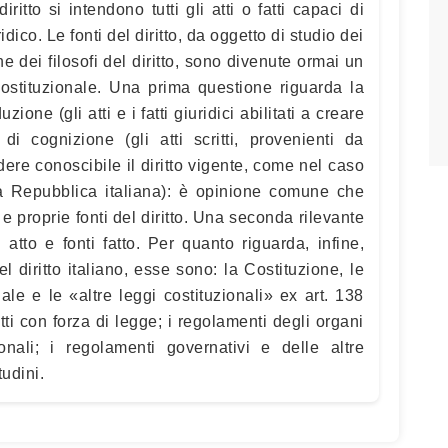
ritto si intendono tutti gli atti o fatti capaci di
ico. Le fonti del diritto, da oggetto di studio dei
che dei filosofi del diritto, sono divenute ormai un
costituzionale. Una prima questione riguarda la
uzione (gli atti e i fatti giuridici abilitati a creare
 di cognizione (gli atti scritti, provenienti da
dere conoscibile il diritto vigente, come nel caso
lla Repubblica italiana): è opinione comune che
e proprie fonti del diritto. Una seconda rilevante
i atto e fonti fatto. Per quanto riguarda, infine,
el diritto italiano, esse sono: la Costituzione, le
nale e le «altre leggi costituzionali» ex art. 138
atti con forza di legge; i regolamenti degli organi
ionali; i regolamenti governativi e delle altre
udini.