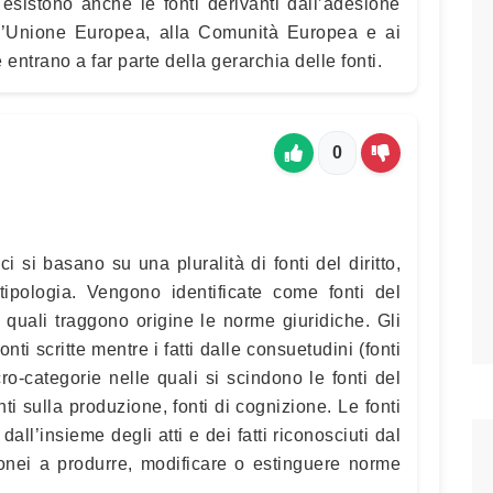
o, esistono anche le fonti derivanti dall’adesione
ll’Unione Europea, alla Comunità Europea e ai
he entrano a far parte della gerarchia delle fonti.
0
i si basano su una pluralità di fonti del diritto,
ipologia. Vengono identificate come fonti del
i dai quali traggono origine le norme giuridiche. Gli
onti scritte mentre i fatti dalle consuetudini (fonti
ro-categorie nelle quali si scindono le fonti del
onti sulla produzione, fonti di cognizione. Le fonti
dall’insieme degli atti e dei fatti riconosciuti dal
nei a produrre, modificare o estinguere norme