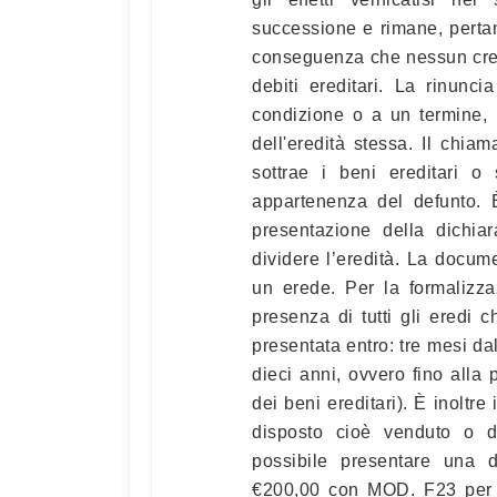
successione e rimane, perta
conseguenza che nessun credi
debiti ereditari. La rinunc
condizione o a un termine, 
dell'eredità stessa. Il chiam
sottrae i beni ereditari
appartenenza del defunto. È
presentazione della dichi
dividere l’eredità. La docu
un erede. Per la formalizza
presenza di tutti gli eredi
presentata entro: tre mesi da
dieci anni, ovvero fino alla 
dei beni ereditari). È inoltr
disposto cioè venduto o d
possibile presentare una 
€200,00 con MOD. F23 per i