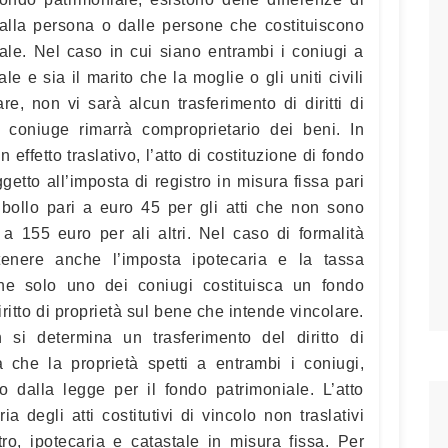
lla persona o dalle persone che costituiscono
iale. Nel caso in cui siano entrambi i coniugi a
le e sia il marito che la moglie o gli uniti civili
e, non vi sarà alcun trasferimento di diritti di
 coniuge rimarrà comproprietario dei beni. In
ffetto traslativo, l’atto di costituzione di fondo
getto all’imposta di registro in misura fissa pari
 bollo pari a euro 45 per gli atti che non sono
 a 155 euro per ali altri. Nel caso di formalità
stenere anche l’imposta ipotecaria e la tassa
he solo uno dei coniugi costituisca un fondo
iritto di proprietà sul bene che intende vincolare.
si determina un trasferimento del diritto di
a che la proprietà spetti a entrambi i coniugi,
 dalla legge per il fondo patrimoniale. L’atto
ia degli atti costitutivi di vincolo non traslativi
tro, ipotecaria e catastale in misura fissa. Per