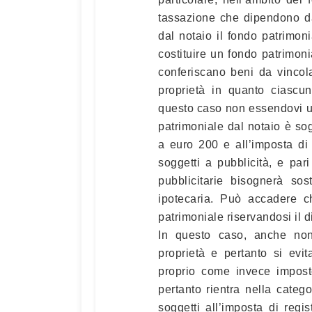
tassazione che dipendono da
dal notaio il fondo patrimon
costituire un fondo patrimonia
conferiscano beni da vincolar
proprietà in quanto ciascun
questo caso non essendovi un e
patrimoniale dal notaio è sog
a euro 200 e all’imposta di
soggetti a pubblicità, e pari
pubblicitarie bisognerà so
ipotecaria. Può accadere c
patrimoniale riservandosi il d
In questo caso, anche non 
proprietà e pertanto si evit
proprio come invece imposto
pertanto rientra nella categor
soggetti all’imposta di regis