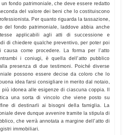
 di un fondo patrimoniale, che deve essere redatto
seconda del valore dei beni che lo costituiscono
professionista. Per quanto riguarda la tassazione,
tivo del fondo patrimoniale, laddove abbia anche
 stesse applicabili agli atti di successione e
i di chiedere qualche preventivo, per poter poi
i causa come procedere. La forma per l’atto
entrambi i coniugi, è quella dell’atto pubblico
 alla presenza di due testimoni. Poiché diverse
oniale possono essere decise da coloro che lo
buona idea farsi consigliare in merito dal notaio,
ne più idonea alle esigenze di ciascuna coppia. Il
atica una sorta di vincolo che viene posto su
 fine di destinarli ai bisogni della famiglia. La
oniale deve dunque avvenire tramite la stipula di
blico, che verrà annotata a margine dell’atto di
gistri immobiliari.