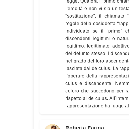
legge. Qualora il primo chiam
l'eredità e non vi sia un tes
“sostituzione”, il chiamato
regole della cosiddetta “rapp
individuato se il “primo”
discendenti legittimi o natu
legittimo, legittimato, adotti
del defunto stesso. I discend
nel grado del loro ascendent
lasciata dal de cuius. La rapp
l'operare della rappresentaz
cuius e discendente. Nemme
coloro che succedono per ra
rispetto al de cuius. All'inte
rappresentazione ha luogo all'
Roberta Farina