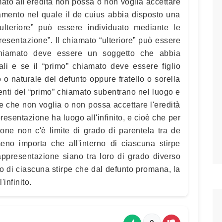
ato all'eredità non possa o non voglia accettare
tamento nel quale il de cuius abbia disposto una
 “ulteriore” può essere individuato mediante le
resentazione”. Il chiamato “ulteriore” può essere
 chiamato deve essere un soggetto che abbia
rali e se il “primo” chiamato deve essere figlio
vo o naturale del defunto oppure fratello o sorella
enti del “primo” chiamato subentrano nel luogo e
e che non voglia o non possa accettare l'eredità
resentazione ha luogo all'infinito, e cioè che per
ione non c'è limite di grado di parentela tra de
no importa che all'interno di ciascuna stirpe
ppresentazione siano tra loro di grado diverso
rno di ciascuna stirpe che dal defunto promana, la
infinito.