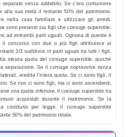
e separato senza addebito. Se c'era comunione
e alla sua metà il restante 50% del patrimonio.
re nella casa familiare e utilizzare gli arredi.
se sono presenti sia figli che coniuge superstite,
ano ad entrambi parti uguali. Ognuna di queste è
 il concorso con due o più figli attribuisce al
tanti 2/3 suddivisi in parti uguali tra tutti i figli.
lla stessa quota del coniuge superstite, purché
 la separazione. Se il coniuge sopravvive senza
aterali, eredita l'intera quota. Se ci sono figli, il
loro. Se non ci sono figli, ma ci sono ascendenti,
riceve una quota inferiore. Il coniuge superstite ha
comuni acquistati durante il matrimonio. Se la
 costituita per legge, il coniuge superstite
tante 50% del patrimonio totale.