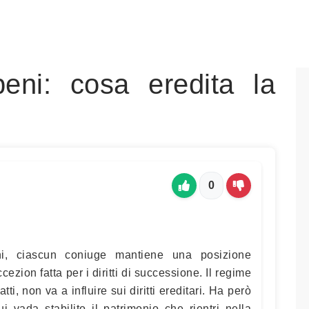
eni: cosa eredita la
0
ni, ciascun coniuge mantiene una posizione
ezion fatta per i diritti di successione. Il regime
tti, non va a influire sui diritti ereditari. Ha però
 vada stabilito il patrimonio che rientri nella