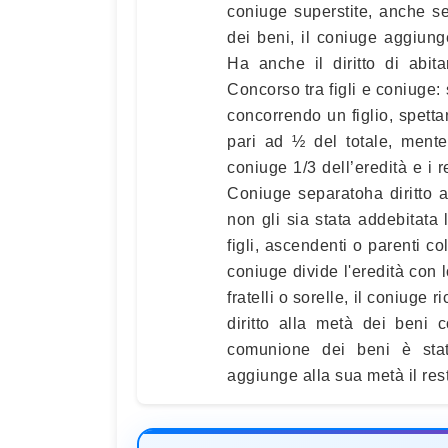
coniuge superstite, anche s
dei beni, il coniuge aggiung
Ha anche il diritto di abita
Concorso tra figli e coniuge: 
concorrendo un figlio, spett
pari ad ½ del totale, mente
coniuge 1/3 dell’eredità e i res
Coniuge separatoha diritto a
non gli sia stata addebitata
figli, ascendenti o parenti coll
coniuge divide l'eredità con 
fratelli o sorelle, il coniuge 
diritto alla metà dei beni 
comunione dei beni è stata
aggiunge alla sua metà il res