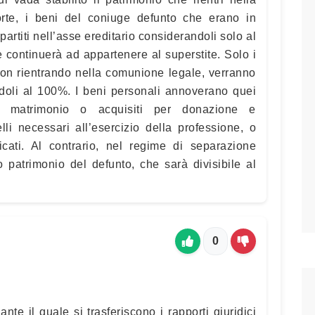
rte, i beni del coniuge defunto che erano in
artiti nell’asse ereditario considerandoli solo al
 continuerà ad appartenere al superstite. Solo i
non rientrando nella comunione legale, verranno
landoli al 100%. I beni personali annoverano quei
l matrimonio o acquisiti per donazione e
li necessari all’esercizio della professione, o
ficati. Al contrario, nel regime di separazione
o patrimonio del defunto, che sarà divisibile al
0
nte il quale si trasferiscono i rapporti giuridici