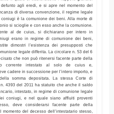
o defunto agli eredi, e si apre nel momento del
ncanza di diversa convenzione, il regime legale
 i coniugi è la comunione dei beni. Alla morte di
monio si scioglie e con esso anche la comunione.
mente al de cuius, si dichiarano per intero in
niugi erano in regime di comunione dei beni,
tite dimostri l’esistenza dei presupposti che
munione legale differita. La circolare n. 53 del 6
isato che non può ritenersi facente parte della
o corrente intestato al solo de cuius e,
e cadere in successione per l’intero importo, e
della somma depositata. La stessa Corte di
n. 4393 del 2011 ha statuito che anche il saldo
ancario, intestato, in regime di comunione legale
ei coniugi, e nel quale siano affluiti proventi
stesso, deve considerarsi facente parte della
l momento del decesso dell’intestatario stesso,