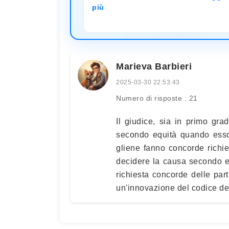
più
Marieva Barbieri
2025-03-30 22:53:43
Numero di risposte : 21
Il giudice, sia in primo gra
secondo equità quando esso r
gliene fanno concorde richi
decidere la causa secondo equ
richiesta concorde delle parti
un'innovazione del codice del