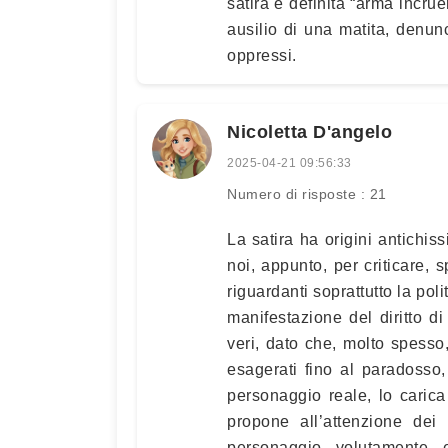
satira è definita “arma incrue
ausilio di una matita, denun
oppressi.
Nicoletta D'angelo
2025-04-21 09:56:33
Numero di risposte : 21
La satira ha origini antichis
noi, appunto, per criticare,
riguardanti soprattutto la polit
manifestazione del diritto di c
veri, dato che, molto spesso,
esagerati fino al paradosso,
personaggio reale, lo carica 
propone all’attenzione dei l
personaggio volutamente 