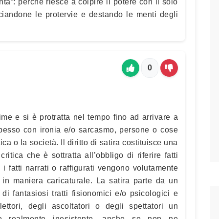
nta”: perché riesce a colpire il potere con il solo
ciandone le protervie e destando le menti degli
0
sime e si è protratta nel tempo fino ad arrivare a
 spesso con ironia e/o sarcasmo, persone o cose
ica o la società. Il diritto di satira costituisce una
ritica che è sottratta all’obbligo di riferire fatti
 i fatti narrati o raffigurati vengono volutamente
 in maniera caricaturale. La satira parte da un
di fantasiosi tratti fisionomici e/o psicologici e
ettori, degli ascoltatori o degli spettatori un
e realmente inesistente, anche se non ne