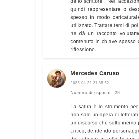
dello scrittore”. Nell’accezio
quindi rappresentare o desc
spesso in modo caricaturale
utilizzato. Trattare temi di po
ne dà un racconto volutame
contenuto in chiave spesso 
riflessione.
Mercedes Caruso
2025-04-21 21:35:52
Numero di risposte : 28
La satira è lo strumento per
non solo un’opera di lettera
un discorso che sottolineino p
critico, deridendo personaggi
del ridicolo in tutte le sue