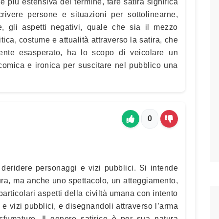
ne più estensiva del termine, fare satira significa
rivere persone e situazioni per sottolinearne,
, gli aspetti negativi, quale che sia il mezzo
litica, costume e attualità attraverso la satira, che
nte esasperato, ha lo scopo di veicolare un
comica e ironica per suscitare nel pubblico una
0
 deridere personaggi e vizi pubblici. Si intende
tura, ma anche uno spettacolo, un atteggiamento,
articolari aspetti della civiltà umana con intento
 e vizi pubblici, e disegnandoli attraverso l’arma
 sfumature. Il genere satirico è per sua natura