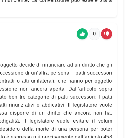
l rinunciante. La convenzione può essere sia a
0
soggetto decide di rinunciare ad un diritto che gli
uccessione di un’altra persona. I patti successori
tratti o atti unilaterali, che hanno per oggetto
cessione non ancora aperta. Dall’articolo sopra
ato ben tre categorie di patti successori: I patti
 patti rinunziativi o abdicativi. Il legislatore vuole
ssa disporre di un diritto che ancora non ha,
igalità. Il legislatore vuole evitare il votum
 desidero della morte di una persona per poter
ieto è espresso più precisamente dall’articolo 458