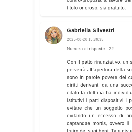
contro-proposta a favore de
titolo oneroso, sia gratuito.
Gabriella Silvestri
2025-06-26 15:39:35
Numero di risposte : 22
Con il patto rinunziativo, un 
perverrà all’apertura della s
sono in parole povere dei con
diritti derivanti da una suc
citato la dottrina ha individu
istitutivi I patti dispositivi I
evitare che un soggetto po
evitando un eccesso di prod
captandae mortis, ovvero il
fruire dei suoi beni. Tale div