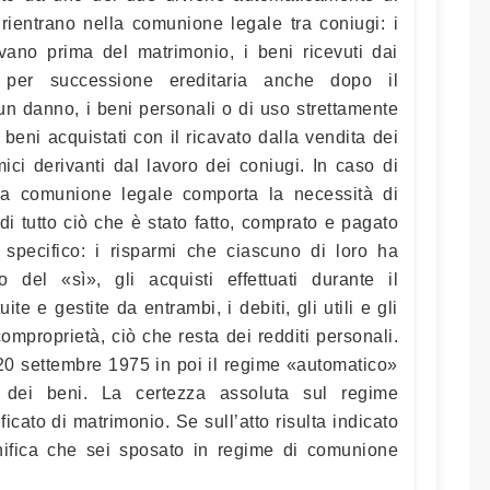
 rientrano nella comunione legale tra coniugi: i
ano prima del matrimonio, i beni ricevuti dai
per successione ereditaria anche dopo il
 un danno, i beni personali o di uso strettamente
 i beni acquistati con il ricavato dalla vendita dei
mici derivanti dal lavoro dei coniugi. In caso di
 la comunione legale comporta la necessità di
 di tutto ciò che è stato fatto, comprato e pagato
 specifico: i risparmi che ciascuno di loro ha
del «sì», gli acquisti effettuati durante il
ite e gestite da entrambi, i debiti, gli utili e gli
omproprietà, ciò che resta dei redditi personali.
 20 settembre 1975 in poi il regime «automatico»
 dei beni. La certezza assoluta sul regime
ificato di matrimonio. Se sull’atto risulta indicato
ifica che sei sposato in regime di comunione