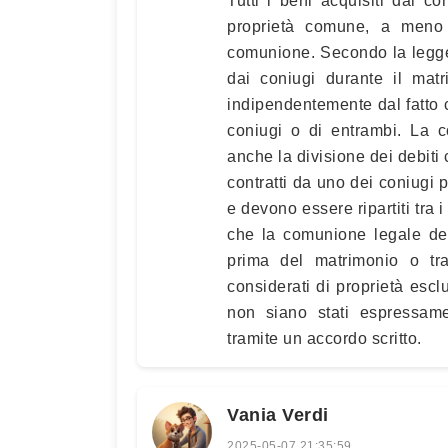
Tutti i beni acquisiti dai c
proprietà comune, a meno
comunione. Secondo la legge i
dai coniugi durante il mat
indipendentemente dal fatto c
coniugi o di entrambi. La 
anche la divisione dei debiti co
contratti da uno dei coniugi 
e devono essere ripartiti tra
che la comunione legale dei
prima del matrimonio o tr
considerati di proprietà escl
non siano stati espressame
tramite un accordo scritto.
Vania Verdi
2025-05-07 21:35:59