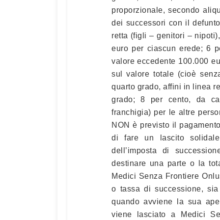
proporzionale, secondo aliquo
dei successori con il defunto
retta (figli – genitori – nipo
euro per ciascun erede; 6 per
valore eccedente 100.000 eur
sul valore totale (cioè senza
quarto grado, affini in linea re
grado; 8 per cento, da cal
franchigia) per le altre pers
NON è previsto il pagamento
di fare un lascito solidale
dell’imposta di successio
destinare una parte o la tota
Medici Senza Frontiere Onlu
o tassa di successione, sia
quando avviene la sua apert
viene lasciato a Medici Se