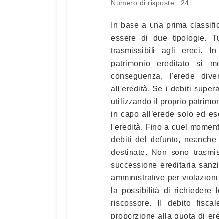
Numero di risposte : 24
In base a una prima classif
essere di due tipologie. Tu
trasmissibili agli eredi. I
patrimonio ereditato si m
conseguenza, l'erede diven
all'eredità. Se i debiti super
utilizzando il proprio patrimo
in capo all’erede solo ed e
l'eredità. Fino a quel momento
debiti del defunto, neanche
destinate. Non sono trasmis
successione ereditaria sanzio
amministrative per violazioni 
la possibilità di richiedere l
riscossore. Il debito fisc
proporzione alla quota di er