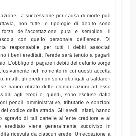
icazione, la successione per causa di morte può
ttavia, non tutte le tipologie di debito sono
n forza dell’accettazione pura e semplice, il
escola con quello personale dell'erede. Di
ta responsabile per tutti i debiti associati
ano i beni ereditati, l'erede sarà tenuto a pagarli
nio. L'obbligo di pagare i debiti del defunto sorge
sclusivamente nel momento in cui questi accetta
, infatti, gli eredi non sono obbligati a saldare i
 se hanno ritirato delle comunicazioni ad esso
sibili agli eredi e, quindi, sono escluse dalla
ni penali, amministrative, tributarie e sanzioni
del codice della strada. Gli eredi, infatti, hanno
o sgravio di tali cartelle all'ente creditore e al
ale ereditato viene generalmente suddiviso in
edità ricevuta da ciascun erede. Un'eccezione a