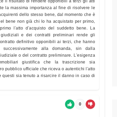
il risultato di rendere opponibili a terzi gli atti
este la massima importanza al fine di risolvere le
iù acquirenti dello stesso bene, dal momento che è
ti del bene non già chi lo ha acquistato per primo,
 primo l'atto d'acquisto del suddetto bene. La
iudiziali e dei contratti preliminari rende gli
ontratto definitivo opponibili ai terzi, che hanno
ne successivamente alla domanda, sin dalla
udiziale o del contratto preliminare. L'esigenza
mmobiliari giustifica che la trascrizione sia
tro pubblico ufficiale che riceva o autentichi l'atto
 questi sia tenuto a risarcire il danno in caso di
0