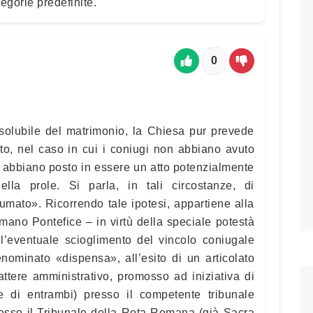
tegorie predefinite.
0
ssolubile del matrimonio, la Chiesa pur prevede
to, nel caso in cui i coniugi non abbiano avuto
n abbiano posto in essere un atto potenzialmente
lla prole. Si parla, in tali circostanze, di
mato». Ricorrendo tale ipotesi, appartiene alla
mano Pontefice – in virtù della speciale potestà
 l’eventuale scioglimento del vincolo coniugale
nominato «dispensa», all’esito di un articolato
attere amministrativo, promosso ad iniziativa di
e di entrambi) presso il competente tribunale
esso il Tribunale della Rota Romana (già Sacra