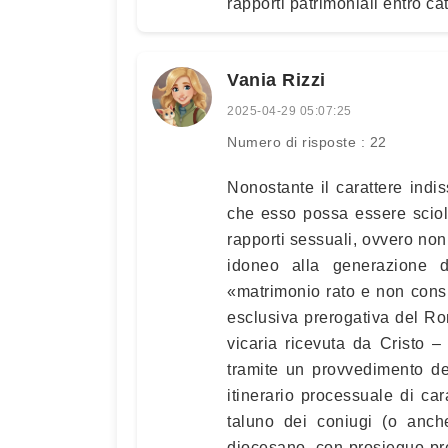
rapporti patrimoniali entro ca
Vania Rizzi
2025-04-29 05:07:25
Numero di risposte : 22
Nonostante il carattere indi
che esso possa essere sciol
rapporti sessuali, ovvero no
idoneo alla generazione de
«matrimonio rato e non consu
esclusiva prerogativa del Ro
vicaria ricevuta da Cristo –
tramite un provvedimento de
itinerario processuale di car
taluno dei coniugi (o anch
diocesano, con prosieguo pr