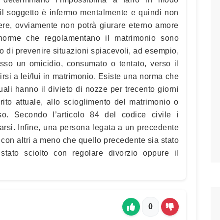
l soggetto è infermo mentalmente e quindi non
lere, ovviamente non potrà giurare eterno amore
 norme che regolamentano il matrimonio sono
po di prevenire situazioni spiacevoli, ad esempio,
o un omicidio, consumato o tentato, verso il
irsi a lei/lui in matrimonio. Esiste una norma che
uali hanno il divieto di nozze per trecento giorni
rito attuale, allo scioglimento del matrimonio o
so. Secondo l’articolo 84 del codice civile i
rsi. Infine, una persona legata a un precedente
con altri a meno che quello precedente sia stato
a stato sciolto con regolare divorzio oppure il
0