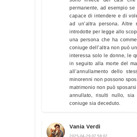
permanente, ad esempio se i
capace di intendere e di vo
ad un’altra persona. Altre
introdotte per legge allo sco
una persona che ha commess
coniuge dell’altra non può un
interessa solo le donne, le q
in seguito alla morte del ma
all’annullamento dello stes
minorenni non possono sposa
matrimonio non può sposarsi 
annullato, risulti nullo, si
coniuge sia deceduto.
Vania Verdi
2025-04-29 07:58:02