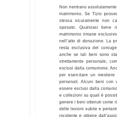
Non rientrano assolutamente n
matrimonio. Se Tizio posse
stessa sicuramente non c
sposato. Qualsiasi bene r
matrimonio rimane esclusivo
nell’atto di donazione. La pr
resta esclusiva del coniuge 
anche se tali beni sono sta
strettamente personale, co
esclusi dalla comunione. Anch
per esercitare un mestiere
personali. Alcuni beni con v
essere esclusi dalla comunion
e collezioni su quali è possi
genere i beni ottenuti come r
delle lesioni subite e pertan
incidente e ottiene dall’ass