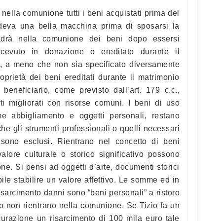
ella comunione tutti i beni acquistati prima del
deva una bella macchina prima di sposarsi la
adrà nella comunione dei beni dopo essersi
icevuto in donazione o ereditato durante il
, a meno che non sia specificato diversamente
oprietà dei beni ereditati durante il matrimonio
beneficiario, come previsto dall’art. 179 c.c.,
ti migliorati con risorse comuni. I beni di uso
me abbigliamento e oggetti personali, restano
e gli strumenti professionali o quelli necessari
 sono esclusi. Rientrano nel concetto di beni
alore culturale o storico significativo possono
e. Si pensi ad oggetti d’arte, documenti storici
bile stabilire un valore affettivo. Le somme ed in
isarcimento danni sono “beni personali” a ristoro
to non rientrano nella comunione. Se Tizio fa un
icurazione un risarcimento di 100 mila euro tale