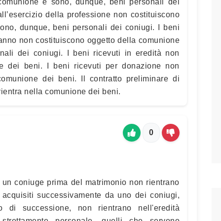
 comunione e sono, dunque, beni personali dei
ll’esercizio della professione non costituiscono
ono, dunque, beni personali dei coniugi. I beni
danno non costituiscono oggetto della comunione
ali dei coniugi. I beni ricevuti in eredità non
e dei beni. I beni ricevuti per donazione non
comunione dei beni. Il contratto preliminare di
rientra nella comunione dei beni.
0
 un coniuge prima del matrimonio non rientrano
ni acquisiti successivamente da uno dei coniugi,
 di successione, non rientrano nell'eredità
strettamente personale, quelli che servono