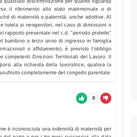
ta qualsiasi discriminazione per quanto riguarda
rso il riferimento allo stato matrimoniale o di
ché di maternità o paternità, anche adottive. Al
e tutela ai neogenitori, nel caso di dimissioni o
l rapporto presentate nel c.d. "periodo protetto"
del bambino o terzo anno di ingresso in famiglia
ernazionali o affidamento), è previsto l’obbligo
e competenti Direzioni Territoriali del Lavoro. Il
rsi alla richiesta della lavoratrice, qualora la
 usufruito completamente del congedo parentale.
0
me è riconosciuta una indennità di maternità per
 del parto e per i tre mesi successivi alla data