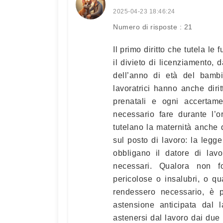
2025-04-23 18:46:24
Numero di risposte : 21
Il primo diritto che tutela l
il divieto di licenziamento, 
dell’anno di età del bamb
lavoratrici hanno anche dirit
prenatali e ogni accertame
necessario fare durante l’or
tutelano la maternità anche d
sul posto di lavoro: la legge
obbligano il datore di lav
necessari. Qualora non f
pericolose o insalubri, o qu
rendessero necessario, è po
astensione anticipata dal 
astenersi dal lavoro dai due 