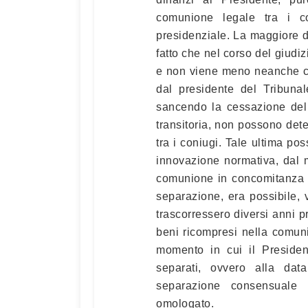
comunione legale tra i c
presidenziale. La maggiore di
fatto che nel corso del giudi
e non viene meno neanche co
dal presidente del Tribunale
sancendo la cessazione del r
transitoria, non possono det
tra i coniugi. Tale ultima po
innovazione normativa, dal 
comunione in concomitanza c
separazione, era possibile, v
trascorressero diversi anni p
beni ricompresi nella comuni
momento in cui il Presiden
separati, ovvero alla dat
separazione consensuale 
omologato.