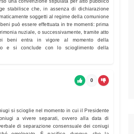
rso una convenzione stipulata per atto pubblico
ge stabilisce che, in assenza di dichiarazione
tomaticamente soggetti al regime della comunione
beni può essere effettuata in tre momenti: prima
rimonia nuziale, o successivamente, tramite atto
ei beni entra in vigore al momento della
io e si conclude con lo scioglimento della
0
iugi si scioglie nel momento in cui il Presidente
oniugi a vivere separati, ovvero alla data di
 verbale di separazione consensuale dei coniugi
rché omologato. È pacifico, dunque, che la