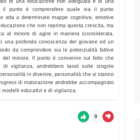
sultato di una educazione non adeguata e di una
 il punto è comprendere quale sia il punto
ne atta a determinare mappe cognitive, emotive
a educazione che non reprima questa crescita, ma
a al minore di agire in maniera sconsiderata.
rci una profonda conoscenza del giovane ed un
modo da comprendere sia le potenzialità fattive
o del minore. Il punto è convenire sul fatto che
e di vigilanza, andrebbero tarati sulle singole
ersonalità in divenire, personalità che si stanno
 progress di maturazione andrebbe accompagnato
 modelli educativi e di vigilanza.
0