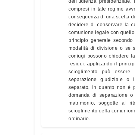
dell’udienza presidenziale,
compresi in tale regime av
conseguenza di una scelta di
decidere di conservare la co
comunione legale con quello d
principio generale secondo 
modalità di divisione o se 
coniugi possono chiedere la
residui, applicando il princ
scioglimento può essere 
separazione giudiziale o 
separato, in quanto non è p
domanda di separazione o di
matrimonio, soggette al ri
scioglimento della comunione
ordinario.