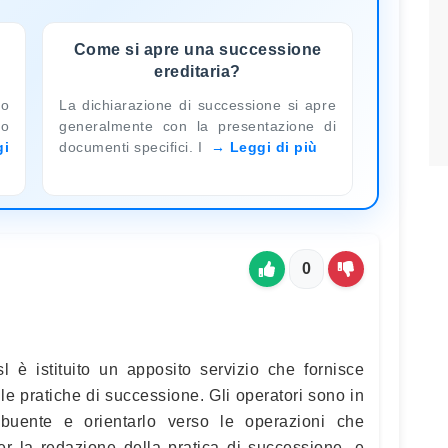
Come si apre una successione
ereditaria?
to
La dichiarazione di successione si apre
mo
generalmente con la presentazione di
gi
documenti specifici. I
Leggi di più
0
sl è istituito un apposito servizio che fornisce
e pratiche di successione. Gli operatori sono in
ribuente e orientarlo verso le operazioni che
r la redazione della pratica di successione, e