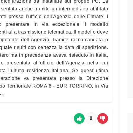
 dichiarazione da installare sul proprio PC. La
sentata anche tramite un intermediario abilitato
te presso l'ufficio dell'Agenzia delle Entrate. I
no presentare in via eccezionale il modello
nti alla trasmissione telematica. Il modello deve
competente dell’Agenzia, tramite raccomandata o
uale risulti con certezza la data di spedizione.
stero ma in precedenza aveva risieduto in Italia,
e presentata all’ufficio dell’Agenzia nella cui
ata l’ultima residenza italiana. Se quest’ultima
iarazione va presentata presso la Direzione
ficio Territoriale ROMA 6 - EUR TORRINO, in Via
a.
0